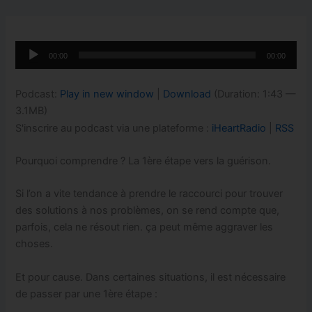
Lecteur
00:00
00:00
audio
Podcast:
Play in new window
|
Download
(Duration: 1:43 —
3.1MB)
S'inscrire au podcast via une plateforme :
iHeartRadio
|
RSS
Pourquoi comprendre ? La 1ère étape vers la guérison.
Si l’on a vite tendance à prendre le raccourci pour trouver
des solutions à nos problèmes, on se rend compte que,
parfois, cela ne résout rien. ça peut même aggraver les
choses.
Et pour cause. Dans certaines situations, il est nécessaire
de passer par une 1ère étape :