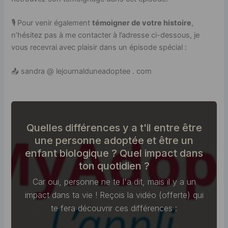
🎙️ Pour venir également
témoigner de votre histoire
,
n’hésitez pas à me contacter à l’adresse ci-dessous, je
vous recevrai avec plaisir dans un épisode spécial :
📤 sandra @ lejournalduneadoptee . com
Quelles différences y a t'il entre être
une personne
adoptée
et être un
enfant
biologique
? Quel impact dans
ton quotidien ?
Car oui, personne ne te l'a dit, mais il y a un
impact dans ta vie ! Reçois la vidéo (offerte) qui
te fera découvrir ces différences :