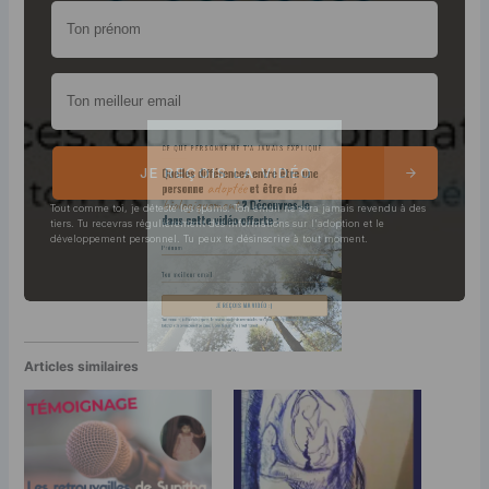
CE QUE PERSONNE NE T'A JAMAIS EXPLIQUÉ
Quelles différences entre être une
adoptée
et être né
personne
biologiquement
? Découvres-le
JE REÇOIS LA VIDÉO
dans cette vidéo offerte :
Tout comme toi, je déteste les spams. Ton email ne sera jamais revendu à des
tiers. Tu recevras régulièrement des informations sur l'adoption et le
développement personnel. Tu peux te désinscrire à tout moment.
Articles similaires
JE REÇOIS MA VIDÉO :)
Tout comme toi, je déteste les spams. Ton email ne sera jamais revendu à des tiers. Tu recevras régulièrement des informations sur
l'adoption et le développement personnel. Tu peux te désinscrire à tout moment.