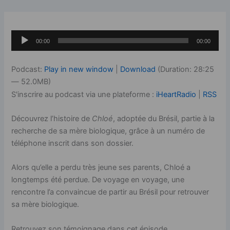
Lecteur
00:00
00:00
audio
Podcast:
Play in new window
|
Download
(Duration: 28:25
— 52.0MB)
S'inscrire au podcast via une plateforme :
iHeartRadio
|
RSS
Découvrez l’histoire de
Chloé
, adoptée du Brésil, partie à la
recherche de sa mère biologique, grâce à un numéro de
téléphone inscrit dans son dossier.
Alors qu’elle a perdu très jeune ses parents, Chloé a
longtemps été perdue. De voyage en voyage, une
rencontre l’a convaincue de partir au Brésil pour retrouver
sa mère biologique.
Retrouvez son témoignage dans cet épisode.