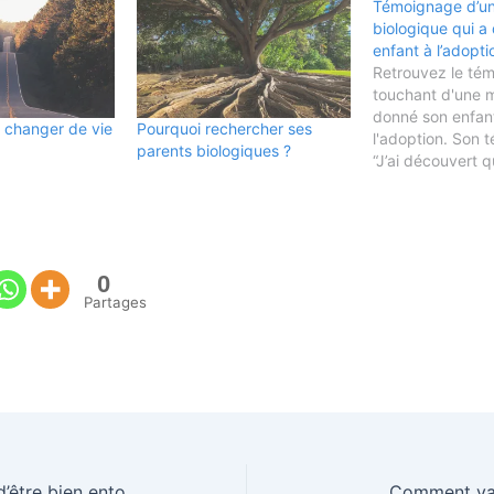
Témoignage d’u
biologique qui a
enfant à l’adopti
Retrouvez le té
touchant d'une 
donné son enfan
e changer de vie
Pourquoi rechercher ses
l'adoption. Son
parents biologiques ?
“J’ai découvert qu
enceinte la veill
rentrée en termi
dernière année d
mes parents m’
voir une avocate
0
dans l’adoption 
Partages
nous sachions en
consistait…
De l’importance d’être bien entouré ❤️
Comment vai