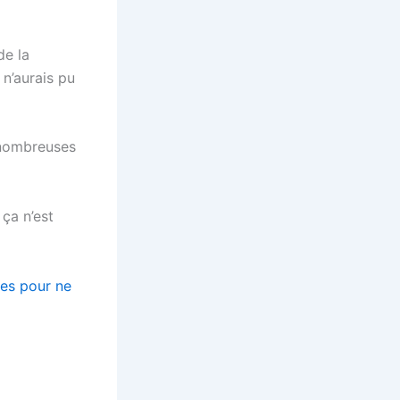
le
volume.
de la
 n’aurais pu
e nombreuses
 ça n’est
ses pour ne