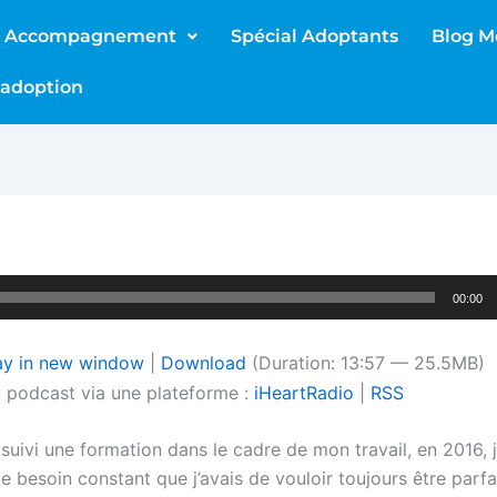
Accompagnement
Spécial Adoptants
Blog M
’adoption
00:00
ay in new window
|
Download
(Duration: 13:57 — 25.5MB)
au podcast via une plateforme :
iHeartRadio
|
RSS
suivi une formation dans le cadre de mon travail, en 2016, j
 besoin constant que j’avais de vouloir toujours être parfa