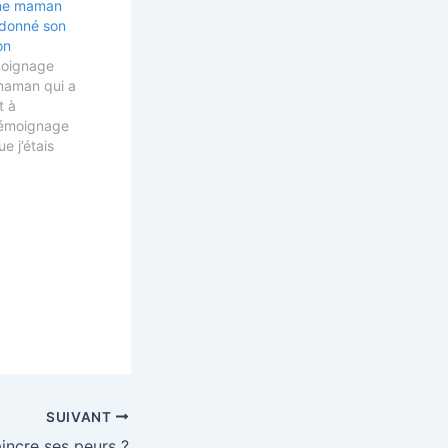
ne maman
 donné son
on
moignage
maman qui a
t à
 témoignage
e j’étais
e de ma
nale, ma
e lycée, et
ont emmenée
 spécialisée
pour que
 quoi
SUIVANT
ncre ses peurs ?